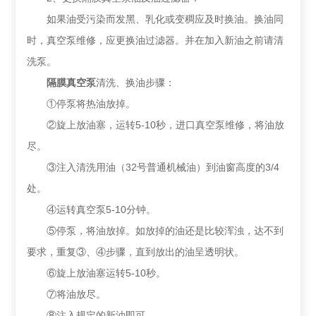
如果油受污染而发黑、乳化或变稠应及时换油。换油同
时，真空泵维修，应更换油过滤器。并在加入新油之前请清
洗泵。
隔膜真空泵
清洗、换油步骤：
①停泵将热油放掉。
②旋上放油塞，运转5-10秒，进口真空泵维修，将油放
尽。
③注入清洗用油（32号普通机械油）到油窗高度的3/4
处。
④运转真空泵5-10分钟。
⑤停泵，将油放掉。如放掉的油还是比较浑浊，达不到
要求，重复③、④步骤，直到放出的油呈透明状。
⑥旋上放油塞运转5-10秒。
⑦将油放尽。
⑧注入规定的新油即可。