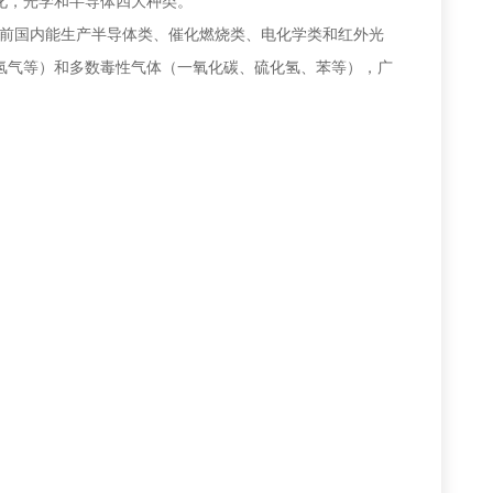
催化，光学和半导体四大种类。
目前国内能生产半导体类、催化燃烧类、电化学类和红外光
、氢气等）和多数毒性气体（一氧化碳、硫化氢、苯等），广