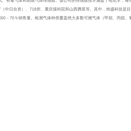
品是氧气、有毒气体和易燃气体传感器。该公司的传感器技术涵盖了电化学，
（中日合资）、718所、重庆煤科院和山西腾星等。其中，炜盛科技是
60－70％销售量。检测气体种类覆盖绝大多数可燃气体（甲烷、丙烷