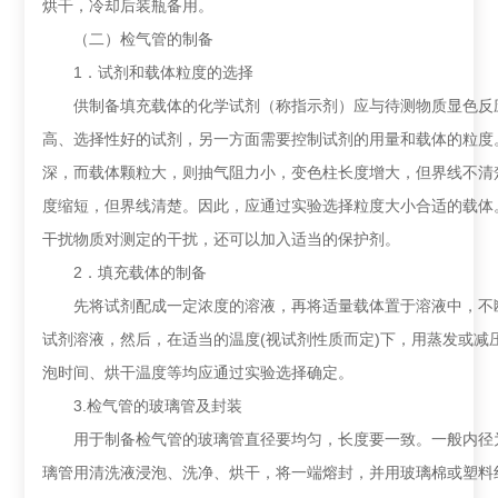
烘干，冷却后装瓶备用。
（二）检气管的制备
1．试剂和载体粒度的选择
供制备填充载体的化学试剂（称指示剂）应与待测物质显色反
高、选择性好的试剂，另一方面需要控制试剂的用量和载体的粒度
深，而载体颗粒大，则抽气阻力小，变色柱长度增大，但界线不清
度缩短，但界线清楚。因此，应通过实验选择粒度大小合适的载体
干扰物质对测定的干扰，还可以加入适当的保护剂。
2．填充载体的制备
先将试剂配成一定浓度的溶液，再将适量载体置于溶液中，不
试剂溶液，然后，在适当的温度(视试剂性质而定)下，用蒸发或减
泡时间、烘干温度等均应通过实验选择确定。
3.检气管的玻璃管及封装
用于制备检气管的玻璃管直径要均匀，长度要一致。一般内径为2.5～
璃管用清洗液浸泡、洗净、烘干，将一端熔封，并用玻璃棉或塑料