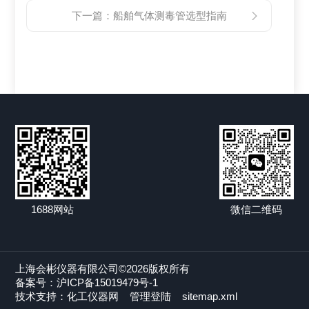
下一篇：
船舶气体测毒管选型指南
1688网站
微信二维码
上海会彬仪器有限公司©2026版权所有
备案号：沪ICP备15019479号-1
技术支持：
化工仪器网
管理登陆
sitemap.xml