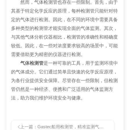
然而，气体检测管也存在一些限制。首先，由于
其基于特定化学反应的原理，每种检测管只能针对特
定的气体进行检测。因此，在不同的环境中需要具备
多种类型的检测管才能实现全面的气体监测。其次，
与其他气体分析仪器相比，检测管的准确性和精确度
较低。因此，在一些对浓度要求较高的场景中，可能
需要借助更为精密的仪器进行检测。
气体检测管
是一种可靠的工具，用于监测环境中
的气体成分。它们通过简单且快速的化学反应原理，
为各行业提供安全保障。尽管存在一些限制，但检测
管仍然是一种经济、便携和广泛适用的气体监测方
法，助力我们维护环境安全与健康。
上一篇：
Gastec船用检测管，精准监测气体浓度，预防中毒和爆炸风险