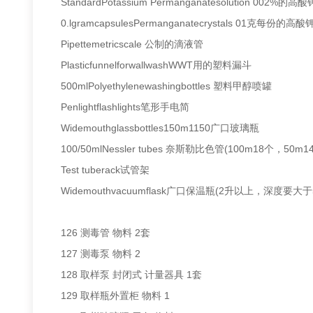
StandardPotassium Permanganatesolution 002%的
0.lgramcapsulesPermanganatecrystals 01克每份的高酸
Pipettemetricscale 公制的滴液管
PlasticfunnelforwallwashWWT用的塑料漏斗
500mlPolyethylenewashingbottles 塑料甲醇喷罐
Penlightflashlights笔形手电简
Widemouthglassbottles150m1150广口玻璃瓶
100/50mlNessler tubes 奈斯勒比色管(100m18个，50m1
Test tuberack试管架
Widemouthvacuumflask广口保温瓶(2升以上，深度要大
126 测毒管 物料 2套
127 测毒泵 物料 2
128 取样泵 封闭式 计量器具 1套
129 取样瓶外置柜 物料 1