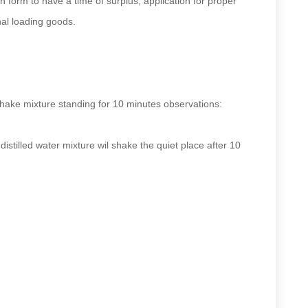
form to have a time of surplus, application for proper
nal loading goods.
 shake mixture standing for 10 minutes observations:
istilled water mixture wil shake the quiet place after 10