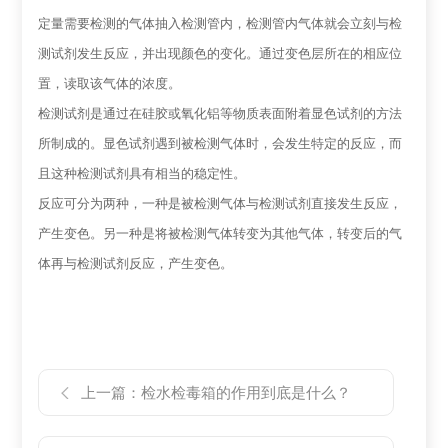
定量需要检测的气体抽入检测管内，检测管内气体就会立刻与检
测试剂发生反应，并出现颜色的变化。通过变色层所在的相应位
置，读取该气体的浓度。
检测试剂是通过在硅胶或氧化铝等物质表面附着显色试剂的方法
所制成的。显色试剂遇到被检测气体时，会发生特定的反应，而
且这种检测试剂具有相当的稳定性。
反应可分为两种，一种是被检测气体与检测试剂直接发生反应，
产生变色。另一种是将被检测气体转变为其他气体，转变后的气
体再与检测试剂反应，产生变色。
上一篇：
检水检毒箱的作用到底是什么？