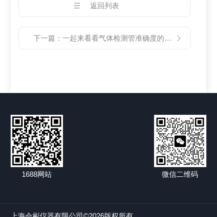
返回列表
下一篇：
一起来看看气体检测管准确度的重要性
1688网站
微信二维码
上海会彬仪器有限公司©2026版权所有