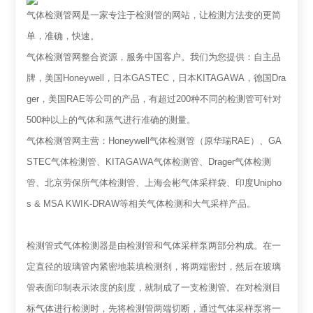
气体检测管网是一家专注于检测管的网站，让检测方法变的更简
单，准确，快速。
气体检测管网整合资源，服务中国客户。我们为您提供：自主品
牌，
美国Honeywell
，日本GASTEC，日本KITAGAWA
，德国Dra
ger，美国RAE
等公司的产品，有超过200种不同的检测管可针对
500种以上的气体和蒸气进行准确的测量。
气体检测管网主营：Honeywell气体检测管（原华瑞RAE）、GA
STEC气体检测管、KITAGAWA气体检测管、Drager气体检测
管、北京劳保所气体检测管、上海会彬气体采样袋、印度Unipho
s & MSA KWIK-DRAW等相关气体检测和大气采样产品。
检测管式气体检测器是由检测管和气体采样泵两部分构成。在一
定直径的玻璃管内紧密地装填检测剂，将两端密封，然后在玻璃
管表面印制表示浓度的刻度，就制成了一支检测管。在对检测目
标气体进行检测时，先将检测管两端切断，通过气体采样泵将一