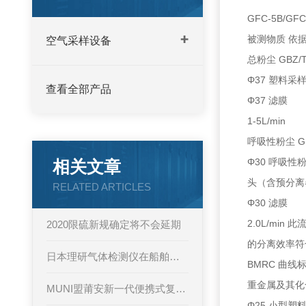
GFC-5B/G
被测物质 依
空气采样设备
总粉尘 GBZ/
Φ37 塑料采
查看全部产品
Φ37 滤膜
1-5L/min
呼吸性粉尘 GB
Φ30 呼吸性
相关文章
头（含预分离
RELATED ARTICLES
Φ30 滤膜
2.0L/min 
2020限硫新规确定将不会延期
的分离效率符
日本理研气体检测仪在船舶中的应用
BMRC 曲线
重金属及其化合
MUNI盟莆安新一代便携式复合气体检测仪MP420
Φ25 小型塑