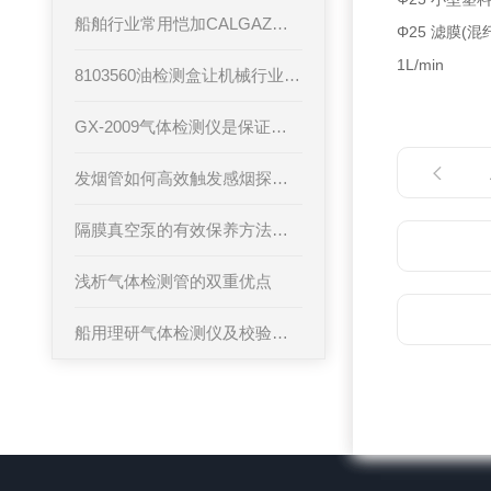
船舶行业常用恺加CALGAZ标准气体选型表
Φ25 滤膜(混
1L/min
8103560油检测盒让机械行业对油液质量检测和维护更加准确和高效
GX-2009气体检测仪是保证生产和人身安全的重要仪器
发烟管如何高效触发感烟探测器
隔膜真空泵的有效保养方法有哪些呢？
浅析气体检测管的双重优点
船用理研气体检测仪及校验样气