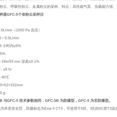
粉尘、呼吸性粉尘、金属粉尘的采样。特点：高性能气泵、负载能力强、
样器GFC-5个体粉尘采样仪
L/min（1000 Pa 负压）
5.0L/min
 小时内≤5%
5%
hr59 min 误差≤0.1%
≥8 hr
40℃
×52×152mm
 g
5B 与GFC-5 技术参数相同，GFC-5B 为防爆型，GFC-5 为非防爆型。
为本质安全型，防爆标志为Exia II CT3，可使用于0区、I区的IIC类