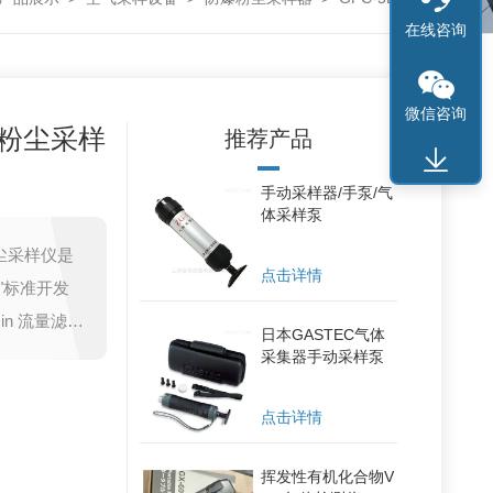
在线咨询
微信咨询
体粉尘采样
推荐产品
手动采样器/手泵/气
体采样泵
尘采样仪是
点击详情
定"标准开发
in 流量滤膜
日本GASTEC气体
样。特点：
采集器手动采样泵
工作时间、
点击详情
挥发性有机化合物V