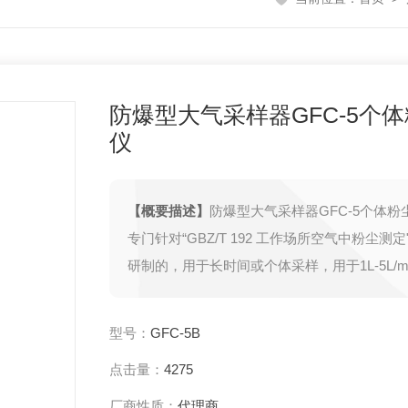
防爆型大气采样器GFC-5个
仪
【概要描述】
防爆型大气采样器GFC-5个体粉
专门针对“GBZ/T 192 工作场所空气中粉尘测
研制的，用于长时间或个体采样，用于1L-5L/m
采样夹对总粉尘、呼吸性粉尘、金属粉尘的采
高性能气泵、负载能力强、大流量准确、超长
型号：
GFC-5B
体积小重量轻等特点。
点击量：
4275
厂商性质：
代理商