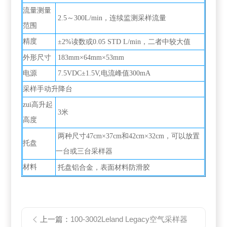
流量测量
2.5～300L/min，连续监测采样流量
范围
精度
±2%读数或0.05 STD L/min，二者中较大值
外形尺寸
183mm×64mm×53mm
电源
7.5VDC±1.5V,电流峰值300mA
采样手动升降台
zui高升起
3米
高度
两种尺寸47cm×37cm和42cm×32cm，可以放置
托盘
一台或三台采样器
材料
托盘铝合金，表面材料防滑胶
上一篇：
100-3002Leland Legacy空气采样器