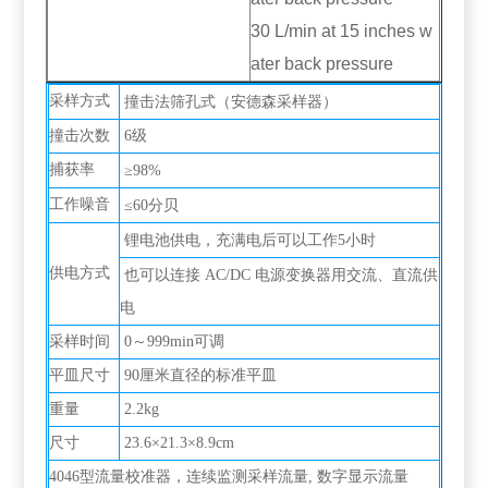
30 L/min at 15 inches w
ater back pressure
采样方式
撞击法筛孔式（安德森采样器）
撞击次数
6级
捕获率
≥98%
工作噪音
≤60分贝
锂电池供电，充满电后可以工作5小时
供电方式
也可以连接 AC/DC 电源变换器用交流、直流供
电
采样时间
0～999min可调
平皿尺寸
90厘米直径的标准平皿
重量
2.2kg
尺寸
23.6×21.3×8.9cm
4046型流量校准器，连续监测采样流量, 数字显示流量