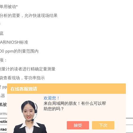
单用被动*
分析的需要，允许快速现场结果
管
硫
A和NIOSH标准
400 ppm的剂量范围内
项：
nse?剂量计的读者进行精确定量测量
nse口袋查看现场，零功率指示
 ppm（百万分之1.6小时TWA和S剂量）* * 5 ppm
出器
欢迎您！
来自局域网的朋友！有什么可以帮
硫化氢被动式采样器
助您的吗？
mance Profile
ection*
0.2 ppm TWA, 5 ppm S
§
± 20% (mean CV 8.6%)
uracy