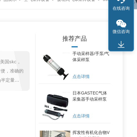
在线咨询
微信咨询
推荐产品
手动采样器/手泵/气
体采样泵
美国skc，
方便，准确的
点击详情
现场半定量指
用剂量读出
日本GASTEC气体
TWA和S剂
采集器手动采样泵
点击详情
挥发性有机化合物V