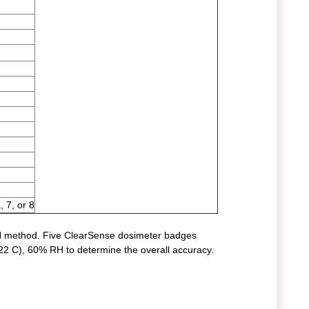
 7, or 8
SH method. Five ClearSense dosimeter badges
22 C), 60% RH to determine the overall accuracy.