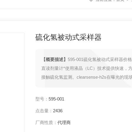
硫化氢被动式采样器
【概要描述】
595-001硫化氢被动式采样器价格
直读剂量计*使用液晶（LC）技术提供快速，
接触硫化氢监测。clearsense-h2s在曝光的
示口袋查看器和与PC进行精确的定量测量，使
器可。检测低限为0.2 ppm（百万分之1.6小时
型号：
595-001
量） 5 ppm
点击量：
2436
厂商性质：
代理商