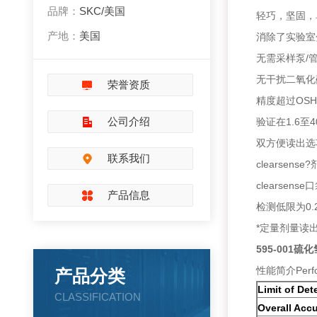
品牌：
SKC/美国
轻巧，坚固，
产地：
美国
消除了实验室
无需采样泵/
无干扰二氧化
荣誉资质
精度超过OSH
公司介绍
验证在1.6至
双方便读出选
联系我们
clearse
clearse
产品信息
检测低限为0.2
*定量剂量读
595-001
性能简介Perfor
产品分类
Limit of Det
CLASSIFICATION
Overall Acc