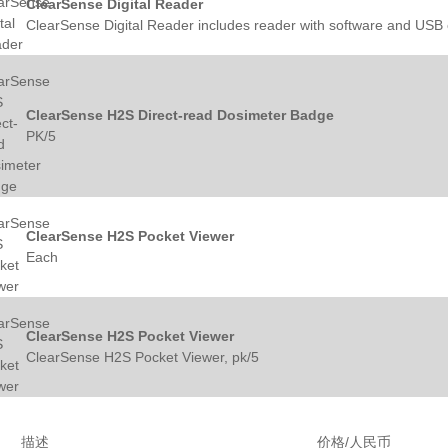
ClearSense Digital Reader
ClearSense Digital Reader includes reader with software and USB
ClearSense H2S Direct-read Dosimeter Badge
PK/5
ClearSense H2S Pocket Viewer
Each
ClearSense H2S Pocket Viewer
ClearSense H2S Pocket Viewer, pk/5
描述
价格/人民币