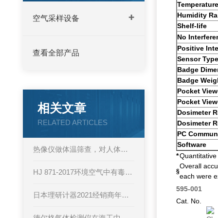
Temperatur
Humidity Ra
空气采样设备
Shelf-life
No Interfer
Positive Int
查看全部产品
Sensor Typ
Badge Dime
Badge Weig
Pocket View
Pocket View
相关文章
Dosimeter R
RELATED ARTICLES
Dosimeter R
PC Communi
Software
热像仪做体温筛查，对人体有害吗？
*
Quantitativ
Overall acc
HJ 871-2017环境空气中有毒有害气体的应急监测比长式检测管法
§
each were ex
595-001
日本理研计器2021经销商年会盛典圆满召开
Cat. No.
德尔格气体检测仪在海工中的应用