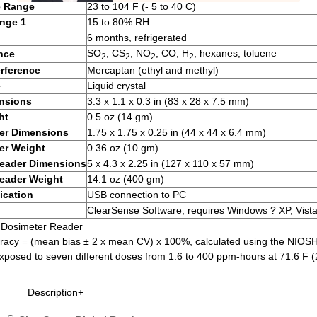
e Range
23 to 104 F (- 5 to 40 C)
nge 1
15 to 80% RH
6 months, refrigerated
SO
, CS
, NO
, CO, H
, hexanes, toluene
ence
2
2
2
2
erference
Mercaptan (ethyl and methyl)
e
Liquid crystal
nsions
3.3 x 1.1 x 0.3 in (83 x 28 x 7.5 mm)
ht
0.5 oz (14 gm)
er Dimensions
1.75 x 1.75 x 0.25 in (44 x 44 x 6.4 mm)
er Weight
0.36 oz (10 gm)
eader Dimensions
5 x 4.3 x 2.25 in (127 x 110 x 57 mm)
eader Weight
14.1 oz (400 gm)
cation
USB connection to PC
ClearSense Software, requires Windows ? XP, Vista,
e Dosimeter Reader
uracy = (mean bias ± 2 x mean CV) x 100%, calculated using the NIO
posed to seven different doses from 1.6 to 400 ppm-hours at 71.6 F (
Description+