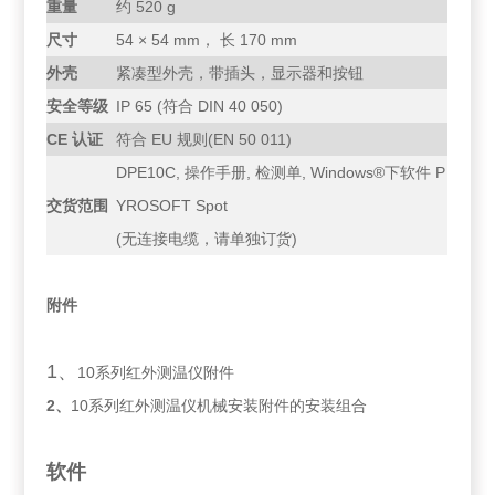
重量
约 520 g
尺寸
54 × 54 mm， 长 170 mm
外壳
紧凑型外壳，带插头，显示器和按钮
安全等级
IP 65 (符合 DIN 40 050)
CE
认证
符合 EU 规则(EN 50 011)
DPE10C, 操作手册, 检测单, Windows®下软件 P
交货范围
YROSOFT Spot
(无连接电缆，请单独订货)
附件
1、
10
系列红外测温仪附件
2
、
10系列红外测温仪机械安装附件的安装组合
软件