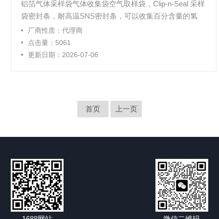
铝箔气体采样袋气体收集袋空气取样袋，Clip-n-Seal 采样
袋密封条，耐高温SNS密封条，可以收集百分含量的氢
（H2），氧（O2），氮（N2），甲烷（CH4），一氧化
厂商性质：代理商
碳（CO），二氧化碳（CO2），工业气体，石油化工气
点击量：5061
体，环境气体，温室气体。环保监测，气味分析采样。可
更新日期：2026-07-06
充装化学性质稳定，化学活性弱的气体，如：石油裂解
气，天然气，煤层气等
首页
上一页
1688网站
微信二维码