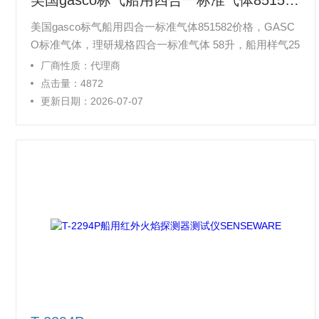
美国gasco标气船用四合一标准气体851582
美国gasco标气船用四合一标准气体851582价格，GASC
O标准气体，理研规格四合一标准气体 58升，船用样气25
ppm H2S/50ppm CO/2.5%（50%LEL） CH4/12% O2/N2
厂商性质：代理商
校准测氧测爆仪，四合一气体检测仪，25ppm H2S/100pp
点击量：4872
m CO/2.5% CH4/18% O2/N2 impa 851591，851582
更新日期：2026-07-07