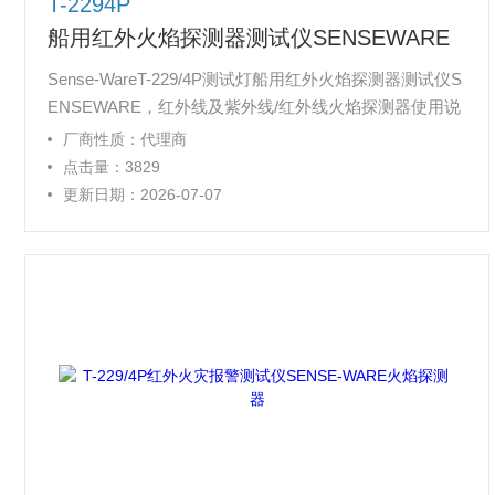
T-2294P
船用红外火焰探测器测试仪SENSEWARE
Sense-WareT-229/4P测试灯船用红外火焰探测器测试仪S
ENSEWARE，红外线及紫外线/红外线火焰探测器使用说
明书 价格 代理商上海，不适用于红外线/红外线（双重红
厂商性质：代理商
外线），红外线/红外线/红外线（红外光3或三重红外线）
点击量：3829
火焰探测器，UV火焰探测器的测试范围，在连续模式可
更新日期：2026-07-07
达8米（26尺）,在脉冲模式可达4米（13尺）IR及UV/IR火
焰探测器的测试范围可达4米（13尺）