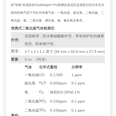
的“智能”传感器使GasBadge® Pro能够快速适应监测器识别为非安全
级别的氧气或下列任何有毒气体：一氧化碳、硫化氢、二氧化氮、二
氧化硫、氯、二氧化氯、磷化氢、氨、氰化氢及氢等。
便携式二氧化硫气体检测仪
坚固耐用，防水聚碳酸酯外壳，带有保护性的橡胶
外壳:
填充。防射频干扰。
尺寸:
3.7 x 2 x 1.1 英寸 (94 mm x 50.8 mm x 27.9 mm)
重量:
3 oz. （85克）
气体
化学式
量程
分辨率
一氧化碳
CO
0-1,500
1 ppm
H
S
硫化氢
0-500ppm
0.1 ppm
2
O
氧
体积比0-30%
0.1%
2
NO
二氧化氮
0-150ppm
0.1 ppm
2
SO
二氧化硫
0-150ppm
0.1 ppm
2
量程: