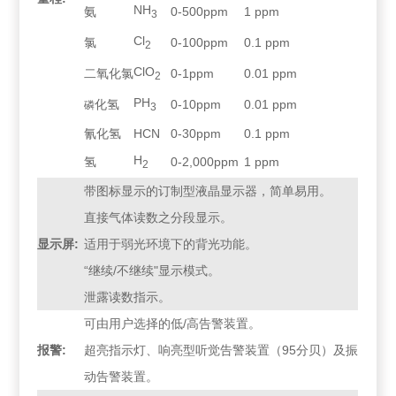
NH
氨
0-500ppm
1 ppm
3
Cl
氯
0-100ppm
0.1 ppm
2
ClO
二氧化氯
0-1ppm
0.01 ppm
2
PH
化氢
0-10ppm
0.01 ppm
磷
3
氰化氢
HCN
0-30ppm
0.1 ppm
H
氢
0-2,000ppm
1 ppm
2
带图标显示的订制型液晶显示器，简单易用。
直接气体读数之分段显示。
显示屏:
适用于弱光环境下的背光功能。
“继续/不继续"显示模式。
泄露读数指示。
可由用户选择的低/高告警装置。
报警:
超亮指示灯、响亮型听觉告警装置（95分贝）及振
动告警装置。