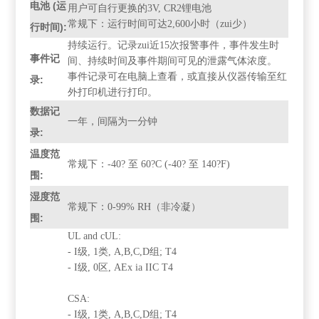
电池 (运
用户可自行更换的3V, CR2锂电池
常规下：运行时间可达2,600小时（zui少）
行时间):
持续运行。记录zui近15次报警事件，事件发生时
事件记
间、持续时间及事件期间可见的泄露气体浓度。
事件记录可在电脑上查看，或直接从仪器传输至红
录:
外打印机进行打印。
数据记
一年，间隔为一分钟
录:
温度范
常规下：-40? 至 60?C (-40? 至 140?F)
围:
湿度范
常规下：0-99% RH（非冷凝）
围:
UL and cUL:
- I级, 1类, A,B,C,D组; T4
- I级, 0区, AEx ia IIC T4
CSA:
- I级, 1类, A,B,C,D组; T4