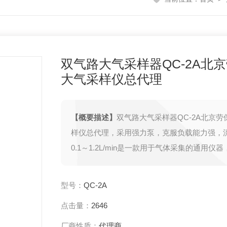
双气路大气采样器QC-2A北
大气采样仪总代理
【概要描述】
双气路大气采样器QC-2A北京劳
样仪总代理，采用强力泵，克服负载能力强，
0.1～1.2L/min是一款用于气体采集的通用仪
于大气环境监测、卫生防疫、劳动保护、工业
域。本仪器性能稳定、操作简单、便于携带，
型号：
QC-2A
小型携带式大气采样仪器中理想的仪器。
点击量：
2646
厂商性质：
代理商