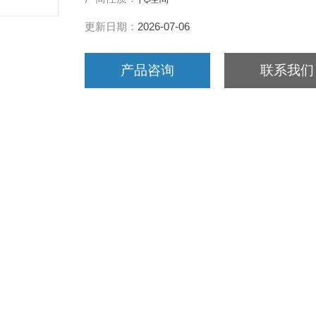
更新日期：
2026-07-06
产品咨询
联系我们
情
样器QC-2A北京劳保所大气采样仪总代理
型大气采样器是一款用于气体采集的通用仪器，广泛使用于大气环境监测、
于携带，是目前国内小型携带式大气采样仪器中理想的仪器。