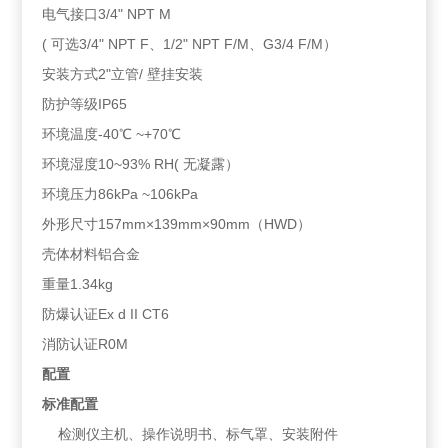
电气接口3/4" NPT M
( 可选3/4" NPT F、1/2" NPT F/M、G3/4 F/M）
安装方式2"立管/ 壁挂安装
防护等级IP65
环境温度-40℃ ~+70℃
环境湿度10~93% RH( 无凝露）
环境压力86kPa ~106kPa
外形尺寸157mm×139mm×90mm（HWD）
壳体材料铝合金
重量1.34kg
防爆认证Ex d II CT6
消防认证R0M
配置
标准配置
检测仪主机、操作说明书、标气罩、安装附件