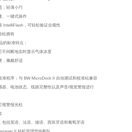
舒适；轻薄小巧
快捷、一键式操作
 IntelliFlash，可轻松验证合规性
，轻松拥有
产品的标准特点：
屏可不间断地实时显示气体浓度
轻便，佩戴舒适
准程序；与 BW MicroDock II 自动测试和校准站兼容
传感器、电池状态、线路完整性以及声音/视觉警报进行
角可视警报光柱
套
持，包括英语、法语、德语、西班牙语和葡萄牙语
tManager II 轻松管理您的船队