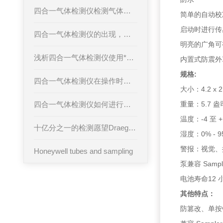
四合一气体检测仪检测气体时会遇到哪些问题？
简单的自动校准
启动时进行传
四合一气体检测仪的出现，人们的工作和生活安全受到预防和保障
明亮的广角
浅析四合一气体检测仪使用*小知识
内置式防震
规格:
四合一气体检测仪在操作时该注意些什么？
大小：4.2 x 2.
四合一气体检测仪如何进行测试？
重量：5.7 盎
温度：-4 至 +1
十亿分之一的检测愿望Draeger X-act 7000多种气体检测仪
湿度：0% -
警报：视觉、
Honeywell tubes and sampling
泵兼容 Samp
电池寿命12
其他特点：
防篡改、单