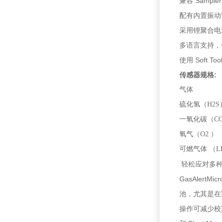
兼容 Sampl
配有内置振动
采用锂聚合
多语言支持，
使用 Soft 
传感器规格:
气体
硫化氢（H2S
一氧化碳（C
氧气（O2 ）
可燃气体 （L
轻松应对多
GasAlert
池，尤其是在寒冷
操作可减少校准