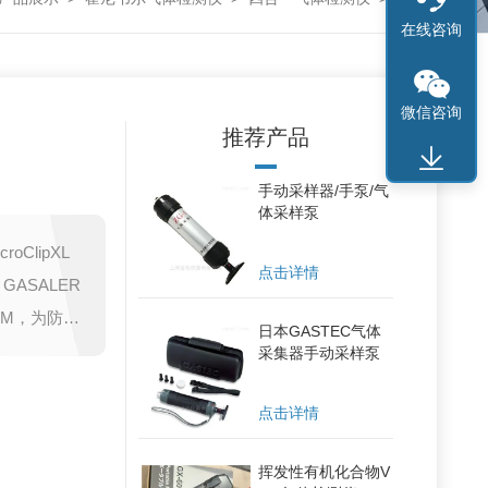
在线咨询
微信咨询
推荐产品
手动采样器/手泵/气
体采样泵
oClipXL
点击详情
GASALER
WHM，为防止
日本GASTEC气体
H2S O2
采集器手动采样泵
点击详情
挥发性有机化合物V