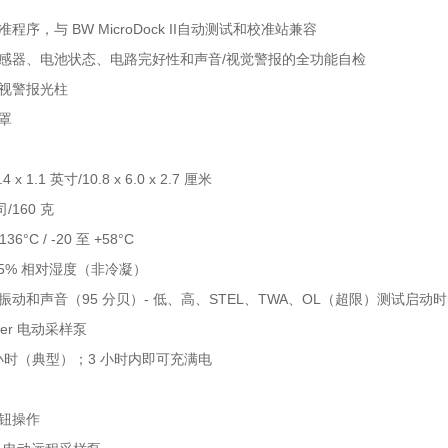
程序，与 BW MicroDock II自动测试和校准站兼容
感器、电池状态、电路完好性和声音/视觉警报的全功能自检
可视警报光柱
外罩
4 x 1.1 英寸/10.8 x 6.0 x 2.7 厘米
司/160 克
36°C / -20 至 +58°C
 95% 相对湿度（非冷凝）
振动和声音（95 分贝）- 低、高、STEL、TWA、OL（超限）测试启
ler 电动采样泵
 小时（典型）；3 小时内即可充满电
按钮操作