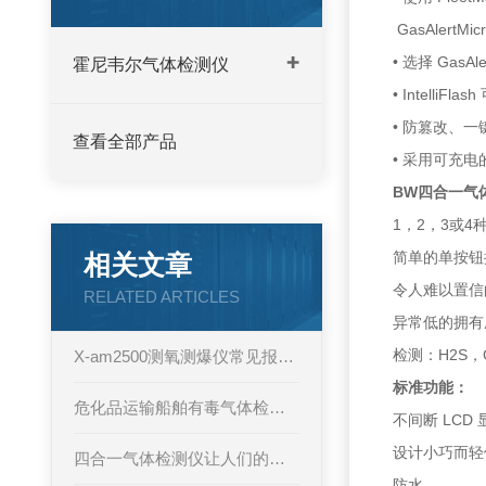
GasAlertMi
• 选择 GasA
霍尼韦尔气体检测仪
• Intell
• 防篡改、一
查看全部产品
• 采用可充
BW四合一气体检测
1，2，3或
简单的单按钮
相关文章
令人难以置信
RELATED ARTICLES
异常低的拥
检测：H2S，
X-am2500测氧测爆仪常见报警原因与应急处理方法
标准功能：
危化品运输船舶有毒气体检测选型表
不间断 LCD
设计小巧而轻
四合一气体检测仪让人们的工作和生活安全得到了预防和保障
防水