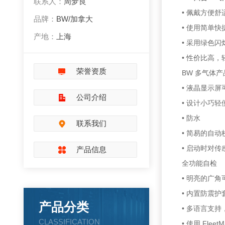
联系人：
周梦良
• 佩戴方便
品牌：
BW/加拿大
• 使用简单
产地：
上海
• 采用绿色闪烁
• 性价比高
荣誉资质
BW 多气体
• 液晶显示
公司介绍
• 设计小巧
• 防水
联系我们
• 简易的自动校
• 启动时对
产品信息
全功能自检
• 明亮的广
• 内置防震护
产品分类
• 多语言支
CLASSIFICATION
• 使用 Flee