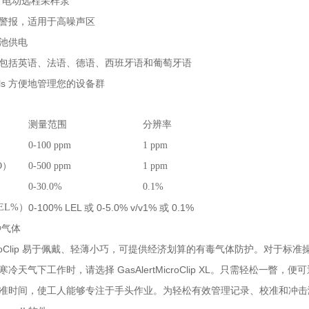
er 电动远程采样泵
警报，适用于高噪声区
电池供电
包括英语、法语、德语、西班牙语和葡萄牙语
Tools 方便地管理您的设备群
测量范围
分辨率
）
0-100 ppm
1 ppm
O）
0-500 ppm
1 ppm
0-30.0%
0.1%
EL%）
0-100% LEL 或 0-5.0% v/v
1% 或 0.1%
种气体
MicroClip 易于佩戴、轻薄小巧，可提供经济划算的有毒气体防护。对于标准操作，
天气下工作时，请选择 GasAlertMicroClip XL。只需轻松一瞥，便可
时间，使工人能够专注于手头作业。为轻松有效管理记录、校准和冲击测试，请选择