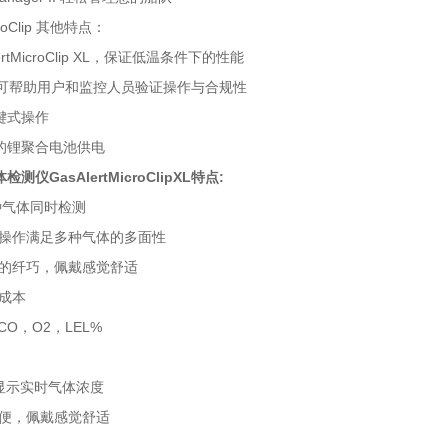
croClip 其他特点：
lertMicroClip XL，保证低温条件下的性能
iFlash 可帮助用户和监控人员验证操作与合规性
键式操作
电的锂聚合电池供电
仪GasAlertMicroClipXL
特点:
4种气体同时检测
操作满足多种气体的多面性
的纤巧，佩戴感觉舒适
有成本
CO，O2，LEL%
 显示实时气体浓度
便，佩戴感觉舒适