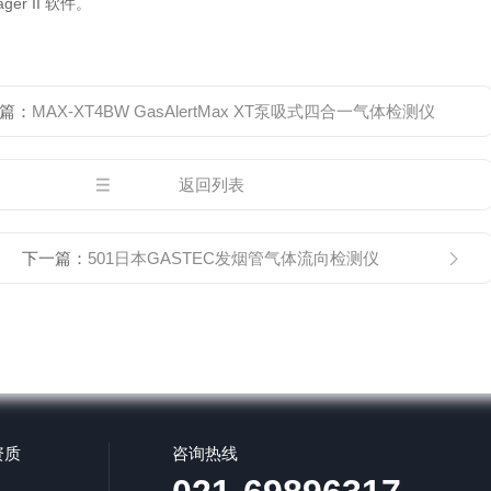
nager II 软件。
篇：
MAX-XT4BW GasAlertMax XT泵吸式四合一气体检测仪
返回列表
下一篇：
501日本GASTEC发烟管气体流向检测仪
资质
咨询热线