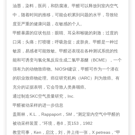
油墨，染料，医药，和防腐液。甲醛可以释放到室内空气
中，随着时间的推移，可能会积累到问题的水平，导致轻
度至严重的健康问题，在敏感的个人。
甲醛暴露的症状包括：眼睛、耳朵和喉咙的刺激；过度的
口渴；头痛；打喷嚏；呼吸急促；皮肤炎。甲醛是一种过
敏原，易感者可能致敏。甲醛还表现在各种测试系统的性
能和可诱变与氯化氢反应生成二氯甲基醚（BCME），一个
强有力的动物致癌物。NIOSH建议，甲醛可作为一个潜在
的职业致癌物处理。癌症研究机构（IARC）列为致癌。有
充分的证据表明，它会导致人类鼻咽癌。
通过制造SKC空气质量研究，Inc.
甲醛被动采样的进一步信息
盖斯林，K.L.，Rappaport，SM，“测定室内空气中甲醛的
被动采样装置，“环境，卷8，页153，1982
教堂司事，Ken，启沈，刘，并上传一张，X petreas，“甲