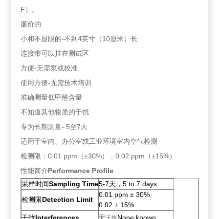
F）。
廉价的
小和不显眼的-不到4英寸（10厘米）长
连接带可以挂在测试区
方便-无需泵或校准
使用方便-无需技术培训
准确测量低甲醛含量
不知道其他物质的干扰
专为长期测量- 5至7天
适用于室内、办公室或工业环境室内空气检测
检测限：0.01 ppm（±30%），0.02 ppm（±15%）
性能简介
Performance Profile
采样时间
Sampling Time
5-7天，5 to 7 days
0.01 ppm ± 30%
检测限
Detection Limit
0.02 ± 15%
干扰
Interferences
无
None known
干扰