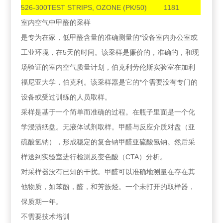
526-300
TEST STRIPS, OZONE (PK/50)
1181
室内空气中甲醛的采样
是专为在家，低甲醛含量的准确测量的*设备室内办公室或
工业环境，在5天的时间。该采样是廉价的，准确的，和现
场验证的室内空气质量计划，伯克利劳伦斯实验室在加利
福尼亚大学，伯克利。该采样器是它的*个需要没有专门的
设备或受过训练的人员取样。
采样是基于一个简单而准确的过程。在瓶子里面是一个化
学浸渍纸盘。无液体试剂取样。甲醛与反应介质对盘（亚
硫酸氢钠），形成稳定的复合钠甲醛亚硫酸氢钠。然后采
样送到实验室进行检测及变色酸（CTA）分析。
对采样器没有已知的干扰。甲醛可以准确地测量在存在其
他物质，如苯酚，醛，和芳族烃。一个未打开的取样器，
保质期一年。
不需要技术培训