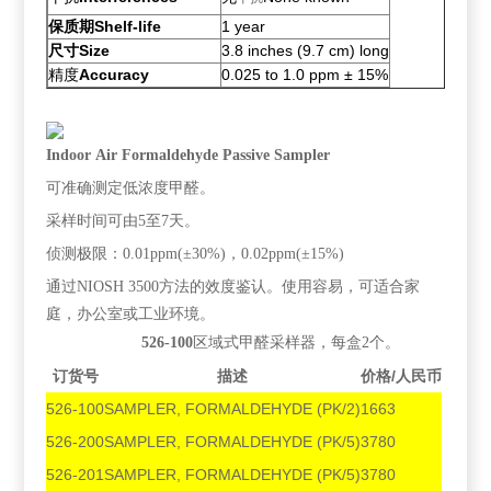
保质期Shelf-life
1 year
尺寸Size
3.8 inches (9.7 cm) long
精度
Accuracy
0.025 to 1.0 ppm ± 15%
Indoor Air Formaldehyde Passive Sampler
可准确测定低浓度甲醛。
采样时间可由5至7天。
侦测极限：0.01ppm(±30%)，0.02ppm(±15%)
通过NIOSH 3500方法的效度鉴认。使用容易，可适合家
庭，办公室或工业环境。
526-100
区域式甲醛采样器，每盒2个。
订货号
描述
价格/人民币
526-100
SAMPLER, FORMALDEHYDE (PK/2)
1663
526-200
SAMPLER, FORMALDEHYDE (PK/5)
3780
526-201
SAMPLER, FORMALDEHYDE (PK/5)
3780