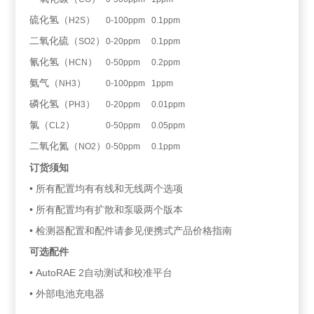
硫化氢（
）
H2S
0-100ppm
0.1ppm
二氧化硫（
）
SO2
0-20ppm
0.1ppm
氰化氢（
）
HCN
0-50ppm
0.2ppm
氨气（
）
NH3
0-100ppm
1ppm
磷化氢（
）
PH3
0-20ppm
0.01ppm
氯（
）
CL2
0-50ppm
0.05ppm
二氧化氮（
）
NO2
0-50ppm
0.1ppm
订货须知
• 所有配置均有有线和无线两个选项
• 所有配置均有扩散和泵吸两个版本
• 检测器配置和配件请参见便携式产品价格指南
可选配件
• AutoRAE 2自动测试和校准平台
• 外部电池充电器