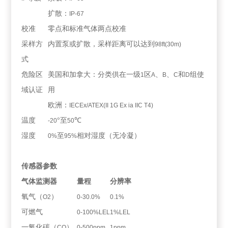
扩散：
IP-67
校准
零点和标准气体两点校准
采样方
内置泵或扩散，采样距离可以达到
98ft(30m)
式
危险区
美国和加拿大：分类供在一级
区
、
、
和
组使
1
A
B
C
D
域认证
用
欧洲：
IECEx/ATEX(II 1G Ex ia IIC T4)
温度
°至
℃
-20
50
湿度
至
相对湿度（无冷凝）
0%
95%
传感器参数
气体监测器
量程
分辨率
氧气（
）
O2
0-30.0%
0.1%
可燃气
0-100%LEL
1%LEL
一氧化碳（
）
CO
0-500ppm
1ppm