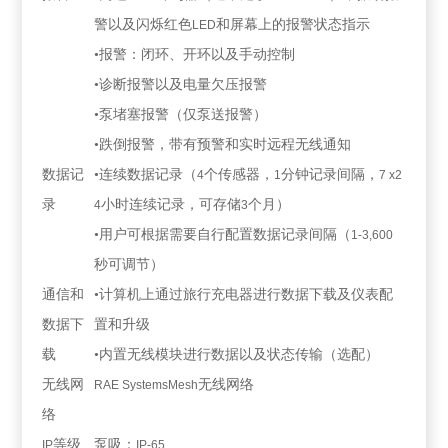
警以及闪烁红色
和屏幕上的报警状态指示
LED
•报警：闭环、开环以及手动控制
•诊断报警以及电量欠压报警
•泵堵塞报警（仅泵送报警）
•跌倒报警，带有预警和实时远程无线通知
数据记
•连续数据记录（
个传感器，
分钟记录间隔，
4
1
7 x2
录
小时连续记录，可存储
个月）
4
3
•用户可根据需要自行配置数据记录间隔（
1-3,600
秒可调节）
通信和
•计算机上通过旅行充电器进行数据下载及仪表配
数据下
置和升级
载
•内置无线模块进行数据以及状态传输（选配）
无线网
无线网络
RAE Systems
Mesh
络
等级
泵吸：
IP
IP-65