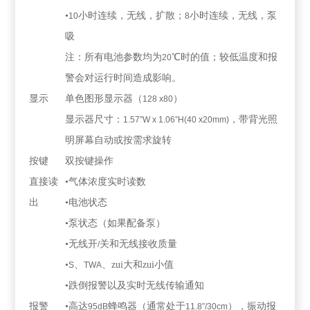
•
小时连续，无线，扩散；
小时连续，无线，泵
10
8
吸
注：所有电池参数均为
℃时的值；较低温度和报
20
警会对运行时间造成影响。
显示
单色图形显示器（
）
128 x80
显示器尺寸：
，带背光照
1.57”W x 1.06”H(40 x20mm)
明屏幕自动或按需求旋转
按键
双按键操作
直接读
•气体浓度实时读数
出
•电池状态
•泵状态（如果配备泵）
•无线开
关和无线接收质量
/
•
、
、zui大和zui小值
S
TWA
•跌倒报警以及实时无线传输通知
报警
•高达
蜂鸣器（通常处于
），振动报
95dB
11.8”/30cm