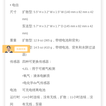
• 电信
尺寸
扩散型
: 5.5" H x 3.2" W x 1.5" W (140 mm x 82 mm x 42
mm)
泵送型
: 5.7" H x 3.2" W x 1.7" D (145 mm x 82 mm x 42
mm)
重量
扩散型
，带锂电池和背夹
: 12.9 oz (365 g
)
泵吸型
，带锂电池、背夹和水阱过滤
: 14.5 oz (410 g
器
)
传感器
四种可更换传感器：
•
：用于可燃气检测
LEL
•氧气：液体电解质
•电化学du气传感器
电池
可充电锂离电池
运行时
•
小时连续，没有无线，扩散；
小时连续，没
14
11
间
有无线，泵吸