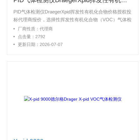
PID气体检测仪DraegerXpid挥发性有机化合物
PID气体检测仪DraegerXpid挥发性有机化合物价格授权投
标代理商报价，​选择性挥发性有机化合物（VOC）气体检
测，用于频繁测试有毒和致癌物质，可获得实验室品质的
厂商性质：代理商
极低浓度测试结果，可检测 50 ppb 浓度以上的苯，每次
点击量：2792
测量都不需要使用耗材 进行苯测量只需按下按钮，30秒
更新日期：2026-07-07
即可完成。 间隔 60秒后，该设备即可再次测量苯。