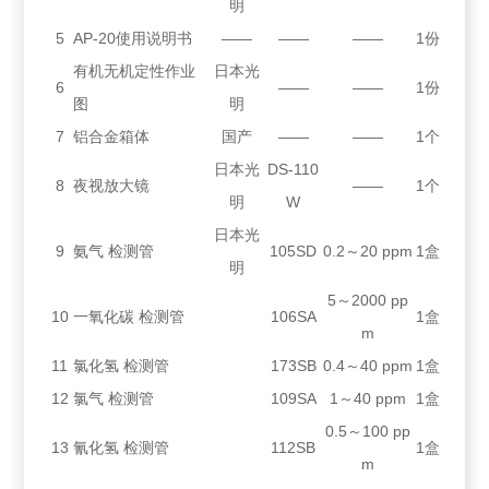
明
5
AP-20使用说明书
——
——
——
1份
有机无机定性作业
日本光
6
——
——
1份
图
明
7
铝合金箱体
国产
——
——
1个
日本光
DS-110
8
夜视放大镜
——
1个
明
W
日本光
9
氨气 检测管
105SD
0.2～20 ppm
1盒
明
5～2000 pp
10
一氧化碳 检测管
106SA
1盒
m
11
氯化氢 检测管
173SB
0.4～40 ppm
1盒
12
氯气 检测管
109SA
1～40 ppm
1盒
0.5～100 pp
13
氰化氢 检测管
112SB
1盒
m