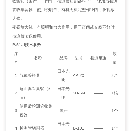
收集箱（国产）、附件、检测管切割器B-191、使用后检测
管收集容器、使用说明书、有机无机定型作业图，夜视放
大镜。
夜视放大镜：有照明和放大作用，用于夜间或光线不好时
检测管读数使用。
P-51-II技术参数
序
数
名称
品牌
型号
检测范围
号
量
日本光
1
气体采样器
AP-20
——
2台
明
远距离采集管（5
日本光
2
SH-5N
——
1根
m）
明
使用后检测管收集
3
国产
——
——
1个
容器
日本光
4
检测管切割器
B-191
——
1个