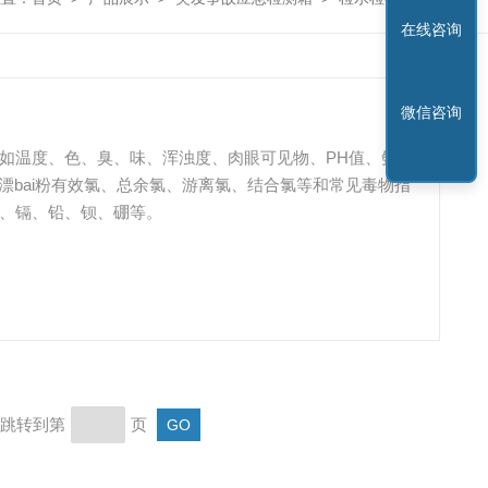
在线咨询
微信咨询
：如温度、色、臭、味、浑浊度、肉眼可见物、PH值、氨
漂bai粉有效氯、总余氯、游离氯、结合氯等和常见毒物指
汞、镉、铅、钡、硼等。
页 跳转到第
页