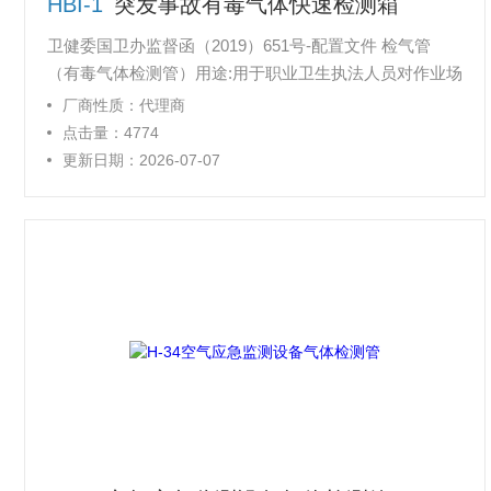
HBI-1
突发事故有毒气体快速检测箱
卫健委国卫办监督函（2019）651号-配置文件 检气管
（有毒气体检测管）用途:用于职业卫生执法人员对作业场
所空气中有毒气体浓度进行半定量检测。要求：（1）一
厂商性质：代理商
般要求：小巧便于携带，不用电源和热源，不需分析仪器
点击量：4774
和化学试剂，不需样品前处理，可直接进行半定量测定；
更新日期：2026-07-07
突发事故有毒气体快速检测箱