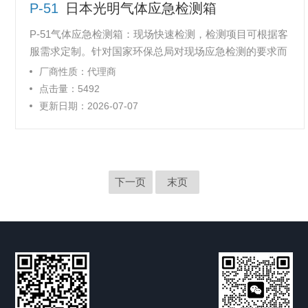
P-51
日本光明气体应急检测箱
P-51气体应急检测箱：现场快速检测，检测项目可根据客
服需求定制。针对国家环保总局对现场应急检测的要求而
推出的，符合国家环保总局相关标准。日本光明气体应急
厂商性质：代理商
检测箱
点击量：5492
更新日期：2026-07-07
下一页
末页