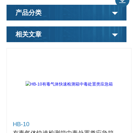
产品分类
相关文章
HB-10