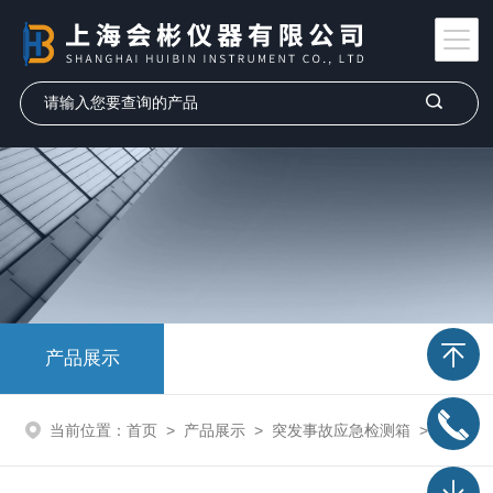
产品展示
当前位置：
首页
>
产品展示
>
突发事故应急检测箱
>
突发事故气体应急检测箱