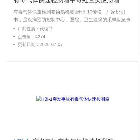
有毒气体快速检测箱中毒处置类应急箱
有毒气体快速检测箱简易检测管HB-10价格，厂家说明
书，是疾病预防控制中心、医院、卫生监督的采样应急事
件处理预案中必需具备的现场调查用具之一，手动采样
厂商性质：代理商
器，一氧化碳，二氧化碳，硫化氢，氯气，磷化氢，氨
点击量：4274
气，二氧化硫，氮氧化物，苯，甲苯有毒气体快速检测箱
更新日期：2026-07-07
中毒处置类应急箱